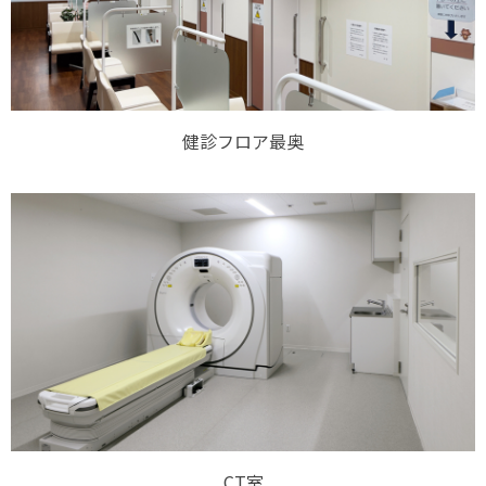
健診フロア最奥
CT室