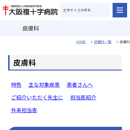
文字サイズ
小
中
大
皮膚科
HOME
診療科一覧
皮膚科
皮膚科
特色
主な対象疾患
患者さんへ
ご紹介いただく先生に
担当医紹介
外来担当表