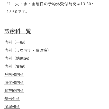
*1：火・水・金曜日の予約外受付時間は13:30～
15:30です。
診療科一覧
内科（一般）
内科（リウマチ・膠原病）
内科（糖尿病）
内科（腎臓）
呼吸器内科
消化器内科
脳神経内科
整形外科
泌尿器科