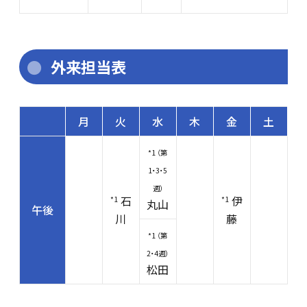
外来担当表
月
火
水
木
金
土
*1 （第
1・3・5
週）
石
伊
*1
*1
丸山
午後
川
藤
*1 （第
2・4週）
松田