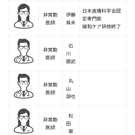
日本皮膚科学会認
非常勤
伊藤
定専門医
医師
眞未
緩和ケア研修終了
石
非常勤
川
医師
朋武
丸
非常勤
山
医師
諒也
松
非常勤
田
医師
翠