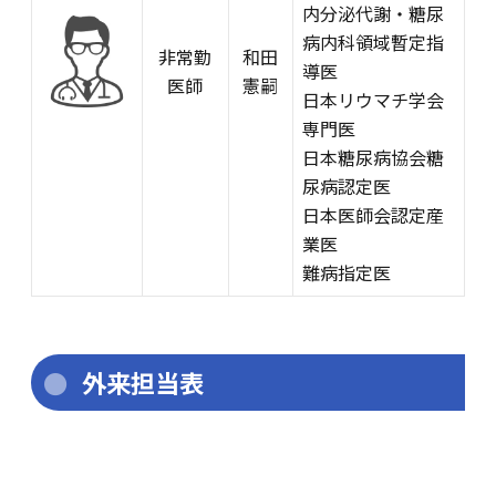
内分泌代謝・糖尿
病内科領域暫定指
非常勤
和田
導医
医師
憲嗣
日本リウマチ学会
専門医
日本糖尿病協会糖
尿病認定医
日本医師会認定産
業医
難病指定医
外来担当表