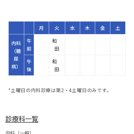
月
火
水
木
金
土
午
和
内科
前
田
（糖
尿
午
和
病）
後
田
*土曜日の内科診療は第2・4土曜日のみです。
診療科一覧
内科（一般）