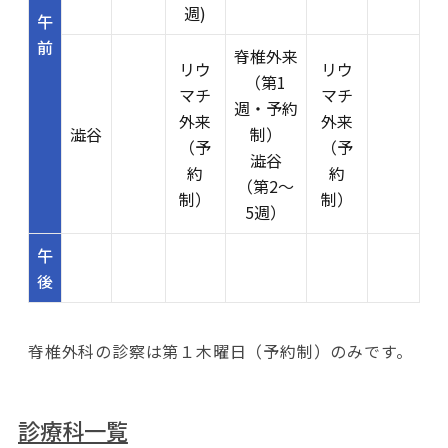
週)
午
前
脊椎外来
リウ
リウ
（第1
マチ
マチ
週・予約
外来
外来
澁谷
制）
（予
（予
澁谷
約
約
（第2～
制）
制）
5週）
午
後
脊椎外科の診察は第１木曜日（予約制）のみです。
診療科一覧