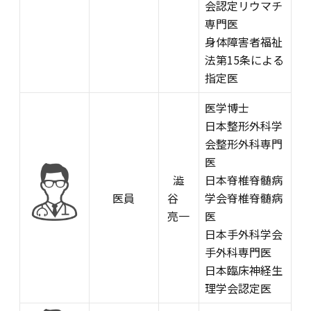
会認定リウマチ
専門医
身体障害者福祉
法第15条による
指定医
医学博士
日本整形外科学
会整形外科専門
医
澁
日本脊椎脊髄病
医員
谷
学会脊椎脊髄病
亮一
医
日本手外科学会
手外科専門医
日本臨床神経生
理学会認定医