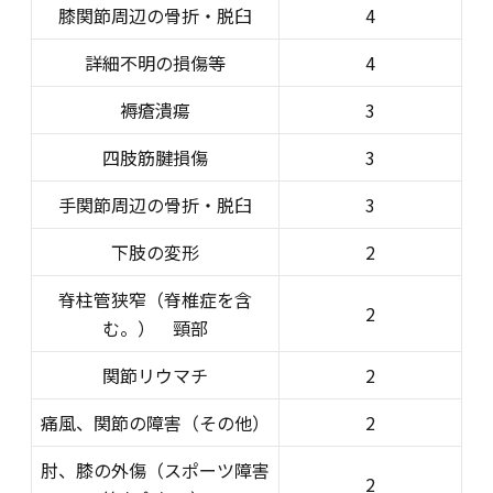
膝関節周辺の骨折・脱臼
4
詳細不明の損傷等
4
褥瘡潰瘍
3
四肢筋腱損傷
3
手関節周辺の骨折・脱臼
3
下肢の変形
2
脊柱管狭窄（脊椎症を含
2
む。） 頸部
関節リウマチ
2
痛風、関節の障害（その他）
2
肘、膝の外傷（スポーツ障害
2