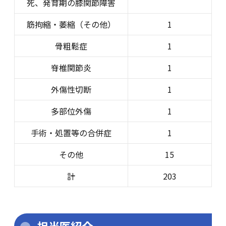
死、発育期の膝関節障害
筋拘縮・萎縮（その他）
1
骨粗鬆症
1
脊椎関節炎
1
外傷性切断
1
多部位外傷
1
手術・処置等の合併症
1
その他
15
計
203