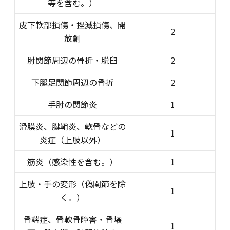
等を含む。）
皮下軟部損傷・挫滅損傷、開
2
放創
肘関節周辺の骨折・脱臼
2
下腿足関節周辺の骨折
2
手肘の関節炎
1
滑膜炎、腱鞘炎、軟骨などの
1
炎症（上肢以外）
筋炎（感染性を含む。）
1
上肢・手の変形（偽関節を除
1
く。）
骨端症、骨軟骨障害・骨壊
1