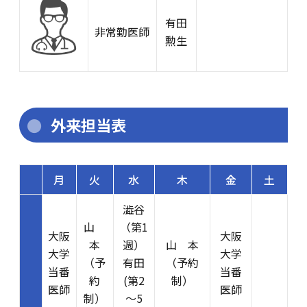
有田
非常勤医師
勲生
外来担当表
月
火
水
木
金
土
澁谷
山
（第1
大阪
大阪
本
週）
山 本
大学
大学
（予
有田
（予約
当番
当番
約
(第2
制）
医師
医師
制）
～5