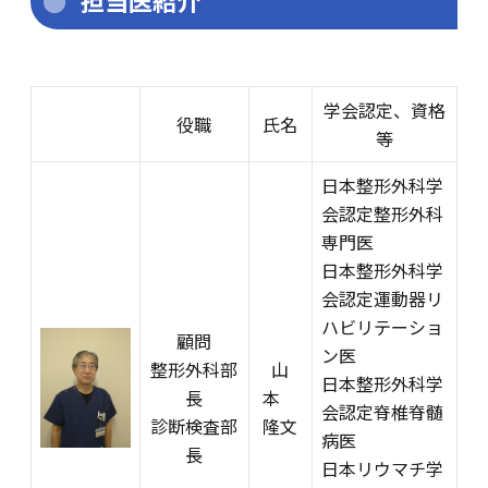
担当医紹介
学会認定、資格
役職
氏名
等
日本整形外科学
会認定整形外科
専門医
日本整形外科学
会認定運動器リ
ハビリテーショ
顧問
ン医
整形外科部
山
日本整形外科学
長
本
会認定脊椎脊髄
診断検査部
隆文
病医
長
日本リウマチ学