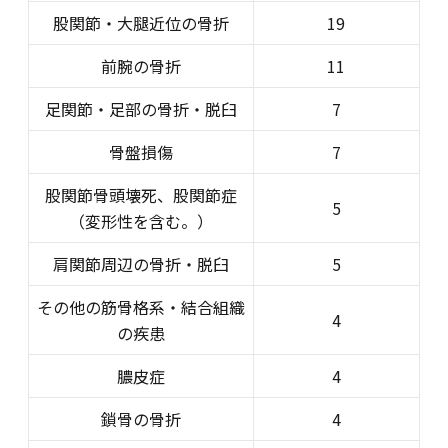
股関節・大腿近位の骨折
19
前腕の骨折
11
足関節・足部の骨折・脱臼
7
骨盤損傷
7
股関節骨頭壊死、股関節症
5
（変形性を含む。）
肩関節周辺の骨折・脱臼
5
その他の筋骨格系・結合組織
4
の疾患
膿皮症
4
鎖骨の骨折
4