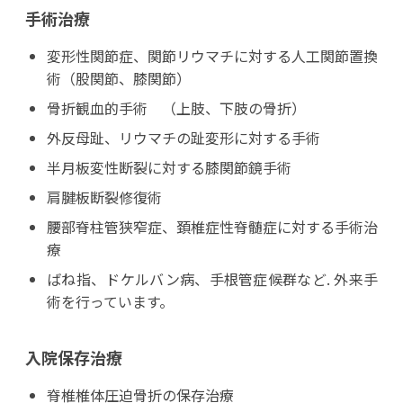
手術治療
変形性関節症、関節リウマチに対する人工関節置換
術（股関節、膝関節）
骨折観血的手術 （上肢、下肢の骨折）
外反母趾、リウマチの趾変形に対する手術
半月板変性断裂に対する膝関節鏡手術
肩腱板断裂修復術
腰部脊柱管狭窄症、頚椎症性脊髄症に対する手術治
療
ばね指、ドケルバン病、手根管症候群など. 外来手
術を行っています。
入院保存治療
脊椎椎体圧迫骨折の保存治療